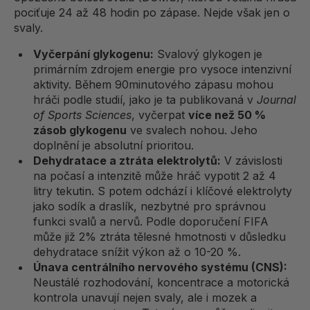
pociťuje 24 až 48 hodin po zápase. Nejde však jen o
svaly.
Vyčerpání glykogenu:
Svalový glykogen je
primárním zdrojem energie pro vysoce intenzivní
aktivity. Během 90minutového zápasu mohou
hráči podle studií, jako je ta publikovaná v
Journal
of Sports Sciences
, vyčerpat
více než 50 %
zásob glykogenu
ve svalech nohou. Jeho
doplnění je absolutní prioritou.
Dehydratace a ztráta elektrolytů:
V závislosti
na počasí a intenzitě může hráč vypotit 2 až 4
litry tekutin. S potem odchází i klíčové elektrolyty
jako sodík a draslík, nezbytné pro správnou
funkci svalů a nervů. Podle doporučení FIFA
může již 2% ztráta tělesné hmotnosti v důsledku
dehydratace snížit výkon až o 10-20 %.
Únava centrálního nervového systému (CNS):
Neustálé rozhodování, koncentrace a motorická
kontrola unavují nejen svaly, ale i mozek a