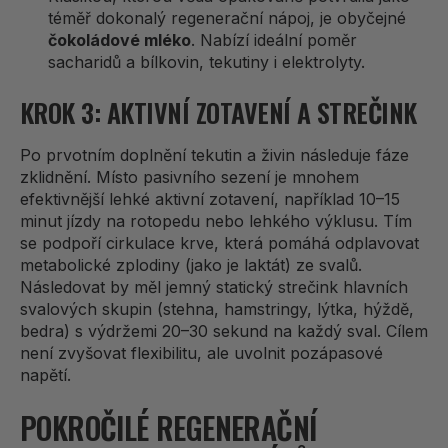
téměř dokonalý regenerační nápoj, je obyčejné
čokoládové mléko
. Nabízí ideální poměr
sacharidů a bílkovin, tekutiny i elektrolyty.
KROK 3: AKTIVNÍ ZOTAVENÍ A STREČINK
Po prvotním doplnění tekutin a živin následuje fáze
zklidnění. Místo pasivního sezení je mnohem
efektivnější lehké aktivní zotavení, například 10–15
minut jízdy na rotopedu nebo lehkého výklusu. Tím
se podpoří cirkulace krve, která pomáhá odplavovat
metabolické zplodiny (jako je laktát) ze svalů.
Následovat by měl jemný statický strečink hlavních
svalových skupin (stehna, hamstringy, lýtka, hýždě,
bedra) s výdržemi 20–30 sekund na každý sval. Cílem
není zvyšovat flexibilitu, ale uvolnit pozápasové
napětí.
POKROČILÉ REGENERAČNÍ