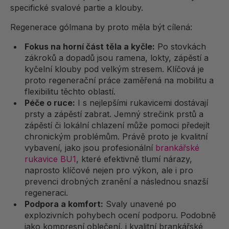
specifické svalové partie a klouby.
Regenerace gólmana by proto měla být cílená:
Fokus na horní část těla a kyčle:
Po stovkách
zákroků a dopadů jsou ramena, lokty, zápěstí a
kyčelní klouby pod velkým stresem. Klíčová je
proto regenerační práce zaměřená na mobilitu a
flexibilitu těchto oblastí.
Péče o ruce:
I s nejlepšími rukavicemi dostávají
prsty a zápěstí zabrat. Jemný strečink prstů a
zápěstí či lokální chlazení může pomoci předejít
chronickým problémům. Právě proto je kvalitní
vybavení, jako jsou profesionální
brankářské
rukavice BU1
, které efektivně tlumí nárazy,
naprosto klíčové nejen pro výkon, ale i pro
prevenci drobných zranění a následnou snazší
regeneraci.
Podpora a komfort:
Svaly unavené po
explozivních pohybech ocení podporu. Podobně
jako kompresní oblečení, i kvalitní brankářské