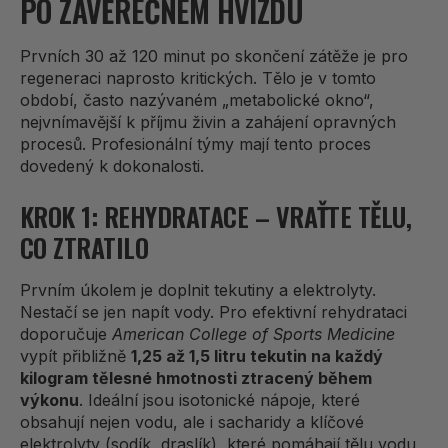
PO ZÁVĚREČNÉM HVIZDU
Prvních 30 až 120 minut po skončení zátěže je pro
regeneraci naprosto kritických. Tělo je v tomto
období, často nazývaném „metabolické okno“,
nejvnímavější k příjmu živin a zahájení opravných
procesů. Profesionální týmy mají tento proces
dovedený k dokonalosti.
KROK 1: REHYDRATACE – VRAŤTE TĚLU,
CO ZTRATILO
Prvním úkolem je doplnit tekutiny a elektrolyty.
Nestačí se jen napít vody. Pro efektivní rehydrataci
doporučuje
American College of Sports Medicine
vypít přibližně
1,25 až 1,5 litru tekutin na každý
kilogram tělesné hmotnosti ztracený během
výkonu
. Ideální jsou isotonické nápoje, které
obsahují nejen vodu, ale i sacharidy a klíčové
elektrolyty (sodík, draslík), které pomáhají tělu vodu