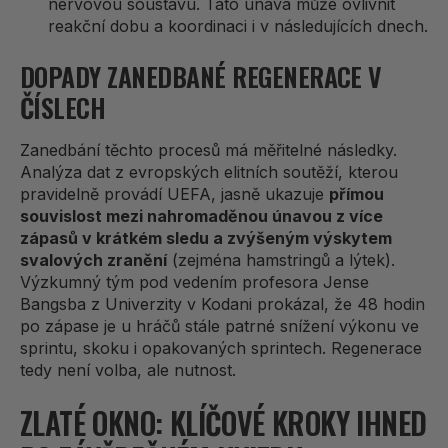
nervovou soustavu. Tato únava může ovlivnit
reakční dobu a koordinaci i v následujících dnech.
DOPADY ZANEDBANÉ REGENERACE V
ČÍSLECH
Zanedbání těchto procesů má měřitelné následky.
Analýza dat z evropských elitních soutěží, kterou
pravidelně provádí UEFA, jasně ukazuje
přímou
souvislost mezi nahromaděnou únavou z více
zápasů v krátkém sledu a zvýšeným výskytem
svalových zranění
(zejména hamstringů a lýtek).
Výzkumný tým pod vedením profesora Jense
Bangsba z Univerzity v Kodani prokázal, že 48 hodin
po zápase je u hráčů stále patrné snížení výkonu ve
sprintu, skoku i opakovaných sprintech. Regenerace
tedy není volba, ale nutnost.
ZLATÉ OKNO: KLÍČOVÉ KROKY IHNED