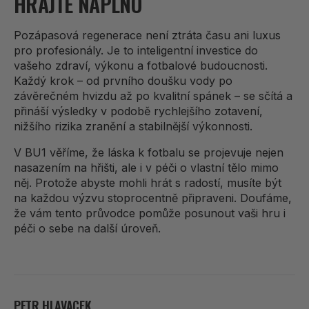
HRAJTE NAPLNO
Pozápasová regenerace není ztráta času ani luxus
pro profesionály. Je to inteligentní investice do
vašeho zdraví, výkonu a fotbalové budoucnosti.
Každý krok – od prvního doušku vody po
závěrečném hvizdu až po kvalitní spánek – se sčítá a
přináší výsledky v podobě rychlejšího zotavení,
nižšího rizika zranění a stabilnější výkonnosti.
V BU1 věříme, že láska k fotbalu se projevuje nejen
nasazením na hřišti, ale i v péči o vlastní tělo mimo
něj. Protože abyste mohli hrát s radostí, musíte být
na každou výzvu stoprocentně připraveni. Doufáme,
že vám tento průvodce pomůže posunout vaši hru i
péči o sebe na další úroveň.
PETR HLAVACEK