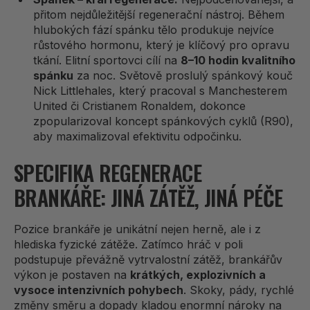
přitom nejdůležitější regenerační nástroj. Během
hlubokých fází spánku tělo produkuje nejvíce
růstového hormonu, který je klíčový pro opravu
tkání. Elitní sportovci cílí na
8–10 hodin kvalitního
spánku
za noc. Světově proslulý spánkový kouč
Nick Littlehales, který pracoval s Manchesterem
United či Cristianem Ronaldem, dokonce
zpopularizoval koncept spánkových cyklů (R90),
aby maximalizoval efektivitu odpočinku.
SPECIFIKA REGENERACE
BRANKÁŘE: JINÁ ZÁTĚŽ, JINÁ PÉČE
Pozice brankáře je unikátní nejen herně, ale i z
hlediska fyzické zátěže. Zatímco hráč v poli
podstupuje převážně vytrvalostní zátěž, brankářův
výkon je postaven na
krátkých, explozivních a
vysoce intenzivních pohybech
. Skoky, pády, rychlé
změny směru a dopady kladou enormní nároky na