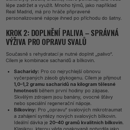
lépe zadržet a využít. Mnoho týmů, jako například
Real Madrid, má pro hráče připravené
personalizované nápoje ihned po příchodu do šatny.
KROK 2: DOPLNĚNÍ PALIVA – SPRÁVNÁ
VÝŽIVA PRO OPRAVU SVALŮ
Současně s rehydratací je nutné doplnit „palivo“.
Cílem je kombinace sacharidů a bílkovin.
Sacharidy:
Pro co nejrychlejší obnovu
vyčerpaných zásob glykogenu. Cílem je přijmout
1,0–1,2 gramu sacharidů na kilogram tělesné
hmotnosti
během první hodiny po zápase.
Skvělým zdrojem jsou banány, ovocné šťávy
nebo speciální regenerační nápoje.
Bílkoviny:
Pro „opravu“ svalových mikrotraumat
a zahájení syntézy nových svalových bílkovin.
Ideální dávka je
20–40 gramů kvalitních bílkovin
.
Klasikou, kterou věda opakovaně potvrdila jako