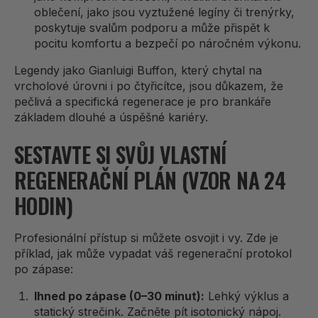
oblečení, jako jsou vyztužené legíny či trenýrky,
poskytuje svalům podporu a může přispět k
pocitu komfortu a bezpečí po náročném výkonu.
Legendy jako Gianluigi Buffon, který chytal na
vrcholové úrovni i po čtyřicítce, jsou důkazem, že
pečlivá a specifická regenerace je pro brankáře
základem dlouhé a úspěšné kariéry.
SESTAVTE SI SVŮJ VLASTNÍ
REGENERAČNÍ PLÁN (VZOR NA 24
HODIN)
Profesionální přístup si můžete osvojit i vy. Zde je
příklad, jak může vypadat váš regenerační protokol
po zápase:
Ihned po zápase (0–30 minut):
Lehký výklus a
statický strečink. Začněte pít isotonický nápoj.