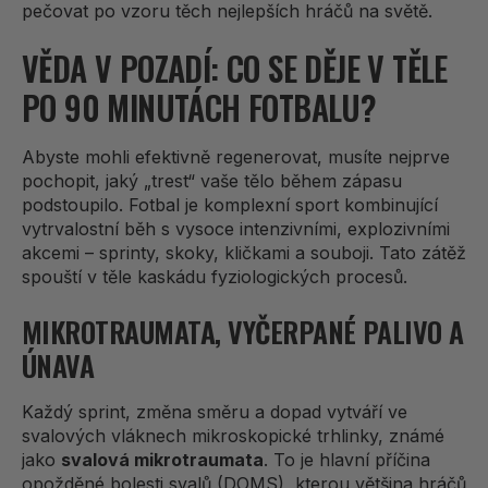
pečovat po vzoru těch nejlepších hráčů na světě.
VĚDA V POZADÍ: CO SE DĚJE V TĚLE
PO 90 MINUTÁCH FOTBALU?
Abyste mohli efektivně regenerovat, musíte nejprve
pochopit, jaký „trest“ vaše tělo během zápasu
podstoupilo. Fotbal je komplexní sport kombinující
vytrvalostní běh s vysoce intenzivními, explozivními
akcemi – sprinty, skoky, kličkami a souboji. Tato zátěž
spouští v těle kaskádu fyziologických procesů.
MIKROTRAUMATA, VYČERPANÉ PALIVO A
ÚNAVA
Každý sprint, změna směru a dopad vytváří ve
svalových vláknech mikroskopické trhlinky, známé
jako
svalová mikrotraumata
. To je hlavní příčina
opožděné bolesti svalů (DOMS), kterou většina hráčů