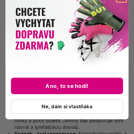
Cristiano Ronaldo jsou proslulí tím, že mají
ledovou lázeň jako pevnou součást svého
pozápasového rituálu.
Kontrastní lázně:
Střídání pobytu v horké (cca
38–40 °C) a studené (10–15 °C) vodě, typicky v
intervalech 1–2 minuty v každé, po dobu asi 15
minut. Toto střídání funguje jako „pumpa“ pro
cévní systém, podporuje prokrvení a odplavování
odpadních látek.
KOMPRESNÍ TERAPIE A SPÁNEK
Dalšími pilíři moderní regenerace jsou komprese a
Ano, to se hodí!
spánek.
Kompresní oblečení:
Nošení kompresních legín
Ne, dám si vlastňáka
nebo podkolenek po zápase a během cestování
může podle řady studií snížit svalové otřesy,
otoky a pocit bolesti. Jemný tlak podporuje žilní
návrat a lymfatickou drenáž.
Spánek – král regenerace:
Nejpodceňovanější, a