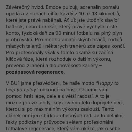
Závěrečný hvizd. Emoce pulzují, adrenalin pomalu
opadá a v nohách cítíte každý z 10 až 13 kilometrů,
které jste právě naběhali. Ať už jste útočník slavící
hattrick, nebo brankář, který právě vychytal čisté
konto, fyzická daň za 90 minut fotbalu na plný plyn
je obrovská. Pro mnoho amatérských hráčů, rodičů
mladých talentů i některých trenérů zde zápas končí.
Pro profesionály však v tomto okamžiku začíná
klíčová fáze, která rozhoduje o dalším výkonu,
prevenci zranění a dlouhověkosti kariéry –
pozápasová regenerace
.
V BU1 jsme přesvědčeni, že naše motto
"Happy to
help you play"
nekončí na hřišti. Chceme vám
pomoci hrát lépe, déle a s větší radostí. A to je
možné pouze tehdy, když svému tělu dopřejete péči,
kterou si po maximálním výkonu zaslouží. Tento
článek není jen sbírkou obecných rad. Je to detailní,
fakty podložený průvodce světem profesionální
fotbalové regenerace, který vám ukáže, jak o sebe