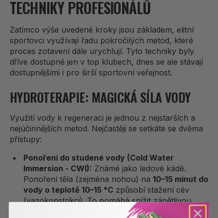
TECHNIKY PROFESIONÁLŮ
Zatímco výše uvedené kroky jsou základem, elitní
sportovci využívají řadu pokročilých metod, které
proces zotavení dále urychlují. Tyto techniky byly
dříve dostupné jen v top klubech, dnes se ale stávají
dostupnějšími i pro širší sportovní veřejnost.
HYDROTERAPIE: MAGICKÁ SÍLA VODY
Využití vody k regeneraci je jednou z nejstarších a
nejúčinnějších metod. Nejčastěji se setkáte se dvěma
přístupy:
Ponoření do studené vody (Cold Water
Immersion - CWI):
Známé jako ledové kádě.
Ponoření těla (zejména nohou) na
10–15 minut do
vody o teplotě 10–15 °C
způsobí stažení cév
(vazokonstrikci). To pomáhá snížit zánětlivou
reakci, otoky a tlumí bolest svalů. Hráči jako