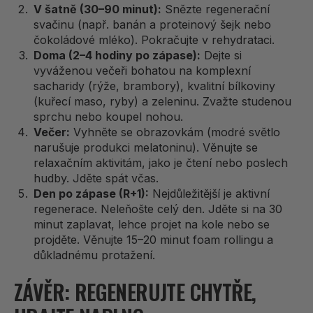
V šatně (30–90 minut):
Snězte regenerační
svačinu (např. banán a proteinový šejk nebo
čokoládové mléko). Pokračujte v rehydrataci.
Doma (2–4 hodiny po zápase):
Dejte si
vyváženou večeři bohatou na komplexní
sacharidy (rýže, brambory), kvalitní bílkoviny
(kuřecí maso, ryby) a zeleninu. Zvažte studenou
sprchu nebo koupel nohou.
Večer:
Vyhněte se obrazovkám (modré světlo
narušuje produkci melatoninu). Věnujte se
relaxačním aktivitám, jako je čtení nebo poslech
hudby. Jděte spát včas.
Den po zápase (R+1):
Nejdůležitější je aktivní
regenerace. Neleňošte celý den. Jděte si na 30
minut zaplavat, lehce projet na kole nebo se
projděte. Věnujte 15–20 minut foam rollingu a
důkladnému protažení.
ZÁVĚR: REGENERUJTE CHYTŘE,