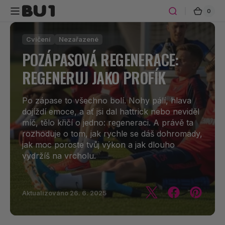
Přeskočit
na
0
0
Košík
polož
obsah
Cvičení
Nezařazené
POZÁPASOVÁ REGENERACE:
REGENERUJ JAKO PROFÍK
Po zápase to všechno bolí. Nohy pálí, hlava
dojíždí emoce, a ať jsi dal hattrick nebo neviděl
míč, tělo křičí o jedno: regeneraci. A právě ta
rozhoduje o tom, jak rychle se dáš dohromady,
jak moc poroste tvůj výkon a jak dlouho
vydržíš na vrcholu.
Aktualizováno
26. 6. 2025