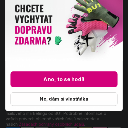
Zpracování osobních údajů
TIPY A TRIKY
ZŮSTAŇME V KONTAKTU
Přihlašte se k newsletteru a staňte se členem
komunity BU1
Váš
Ano, to se hodí!
email
Přihlásit se
Ne, dám si vlastňáka
Odesláním tohoto formuláře souhlasíte se zasíláním e-
mailového marketingu od BU1. Podrobné informace o
vašich právech ohledně vašich údajů naleznete v
našich
Zásadách ochrany osobních údajů
.