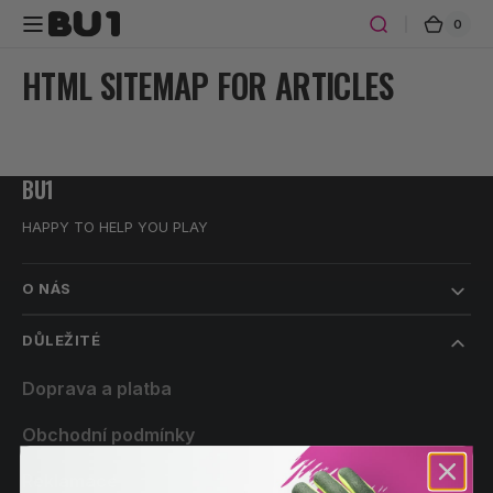
Přeskočit
na
0
0
Košík
polož
obsah
HTML SITEMAP FOR ARTICLES
BU1
HAPPY TO HELP YOU PLAY
O NÁS
DŮLEŽITÉ
Doprava a platba
Obchodní podmínky
Reklamace