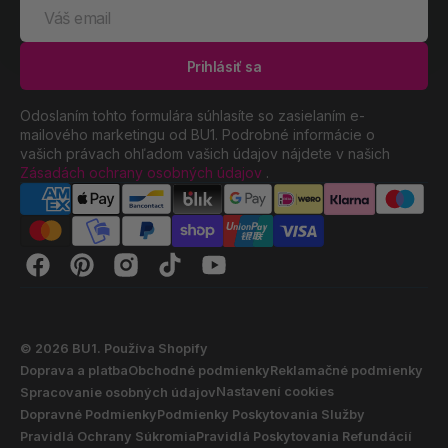
Váš
email
Prihlásiť sa
Odoslaním tohto formulára súhlasíte so zasielaním e-
mailového marketingu od BU1. Podrobné informácie o
vašich právach ohľadom vašich údajov nájdete v našich
Zásadách ochrany osobných údajov
.
Facebook
Pinterest
Instagram
TikTok
YouTube
© 2026
BU1
.
Používa Shopify
Doprava a platba
Obchodné podmienky
Reklamačné podmienky
Nastavení cookies
Spracovanie osobných údajov
Dopravné Podmienky
Podmienky Poskytovania Služby
Pravidlá Ochrany Súkromia
Pravidlá Poskytovania Refundácií