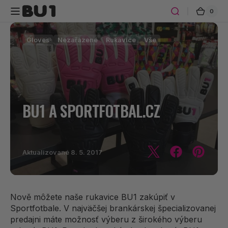
Preskočiť
0
0
Košík
na obsah
polož
Gloves
Nezařazené
Rukavice
Vše
BU1 A SPORTFOTBAL.CZ
Aktualizované
8. 5. 2017
Nově môžete naše rukavice BU1 zakúpiť v
Sportfotbale. V najväčšej brankárskej špecializovanej
predajni máte možnosť výberu z širokého výberu