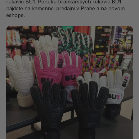
rukavíc BU1. Ponuku brankárskych rukavíc BU1
nájdete na kamennej predajni v Prahe a na novom
eshope.