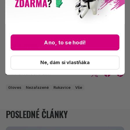
Sportfotbal
Ano, to se hodí!
PETR HLAVACEK
Ne, dám si vlastňáka
Aktualizované
8. 5. 2017
Gloves
Nezařazené
Rukavice
Vše
POSLEDNÉ ČLÁNKY