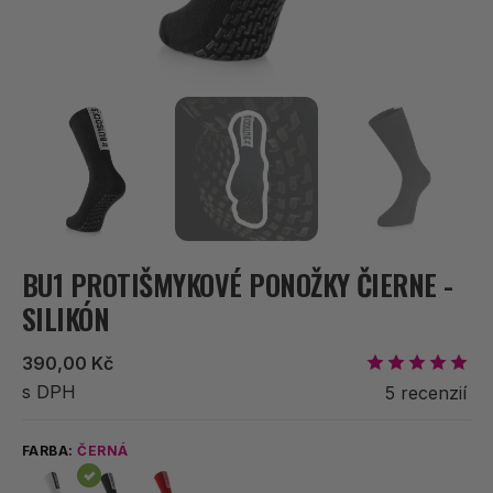
BU1 PROTIŠMYKOVÉ PONOŽKY ČIERNE -
SILIKÓN
Bežná
390,00 Kč
cena
s DPH
5 recenzií
FARBA:
ČERNÁ