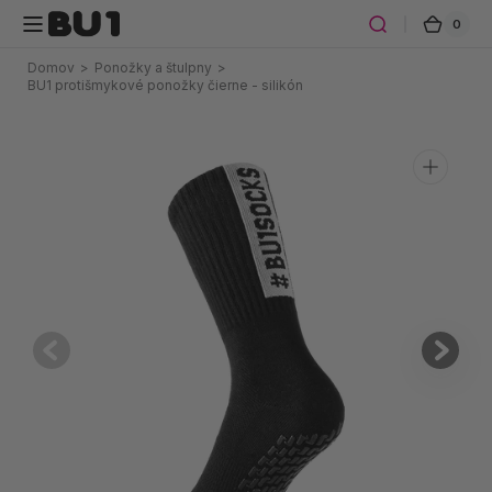
Preskočiť
0
0
Košík
na obsah
polož
Domov
>
Ponožky a štulpny
>
BU1 protišmykové ponožky čierne - silikón
Otvoriť
médium
1
v
galérii