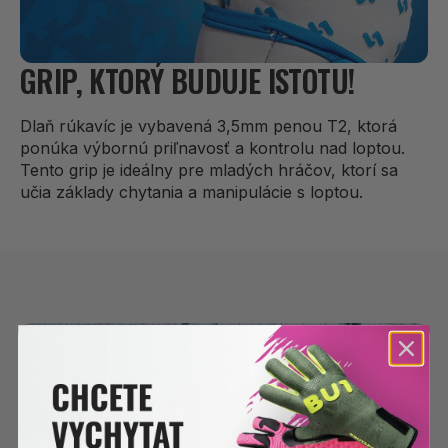
GRIP, KTORÝ BUDUJE ISTOTU!
Dlaň rúkavíc je vybavená 3,5mm penou T2, ktorá
ponúka výbornú priľnavosť a kontrolu nad loptou.
Tento grip je ideálny pre mladých hráčov, ktorí sa
učia základy chytania a manipulácie s loptou.