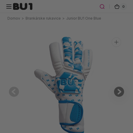
Preskočiť
0
0
Košík
na obsah
polož
Domov
>
Brankárske rukavice
>
Junior BU1 One Blue
Otvoriť
médium
1
v
galérii