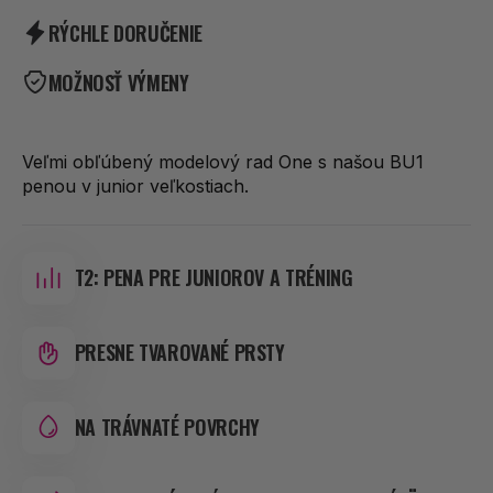
BU1
BU1
RÝCHLE DORUČENIE
One
One
Blue
Blue
MOŽNOSŤ VÝMENY
Veľmi obľúbený modelový rad One s našou BU1
penou v junior veľkostiach.
T2: PENA PRE JUNIOROV A TRÉNING
PRESNE TVAROVANÉ PRSTY
NA TRÁVNATÉ POVRCHY