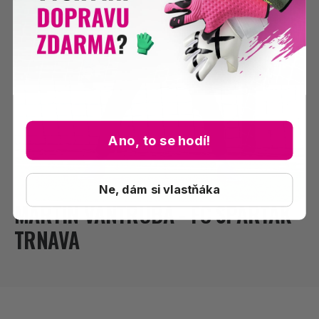
Ano, to se hodí!
Ne, dám si vlastňáka
MARTIN VANTRUBA - FC SPARTAK
TRNAVA