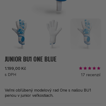
JUNIOR BU1 ONE BLUE
Bežná
1.199,00 Kč
cena
s DPH
17 recenzií
Veľmi obľúbený modelový rad One s našou BU1
penou v junior veľkostiach.