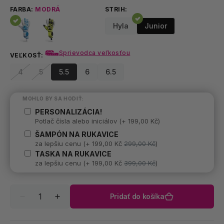
FARBA:
MODRÁ
STRIH:
Hyla
Junior
Sprievodca veľkosťou
VEĽKOSŤ:
4
5
5.5
6
6.5
Variant
Variant
Variant
Variant
Variant
vypredaný
vypredaný
vypredaný
vypredaný
vypredaný
alebo
alebo
alebo
alebo
alebo
MOHLO BY SA HODIŤ:
nedostupný
nedostupný
nedostupný
nedostupný
nedostupný
PERSONALIZÁCIA!
Potlač čísla alebo iniciálov (+ 199,00 Kč)
ŠAMPÓN NA RUKAVICE
za lepšiu cenu
(+ 199,00 Kč
299,00 Kč
)
TASKA NA RUKAVICE
za lepšiu cenu
(+ 199,00 Kč
399,00 Kč
)
Množstvo
Pridať do košíka
Znížiť
Zvýšiť
množstvo
množstvo
pre
pre
Junior
Junior